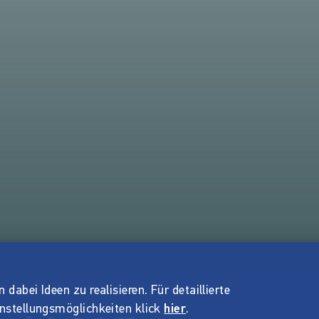
dabei Ideen zu realisieren. Für detaillierte
instellungsmöglichkeiten klick
hier
.