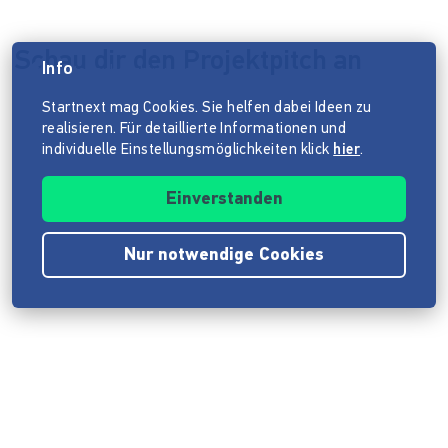
Schau dir den Projektpitch an
Info
Datenschutzhinweis
Startnext mag Cookies. Sie helfen dabei Ideen zu
realisieren. Für detaillierte Informationen und
individuelle Einstellungsmöglichkeiten klick
hier
.
Einverstanden
Nur notwendige Cookies
Impressum
ANB
Datenschutz
Barrierefreiheitserklärung