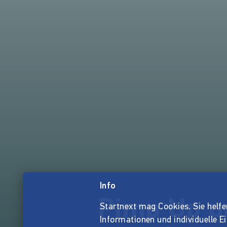
Info
Pimp Up u
Startnext mag Cookies. Sie helfen 
Informationen und individuelle E