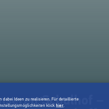
nseren Schulhof –
dabei Ideen zu realisieren. Für detaillierte
instellungsmöglichkeiten klick
hier
.