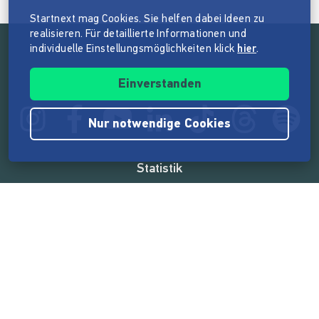
Startnext mag Cookies. Sie helfen dabei Ideen zu
realisieren. Für detaillierte Informationen und
individuelle Einstellungsmöglichkeiten klick
hier
.
Folge der Mission von Startnext
Einverstanden
Nur notwendige Cookies
Statistik
165.563.012 €
von der Crowd finanziert
18.860
Erfolgreiche Projekte