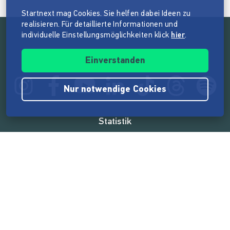
Startnext mag Cookies. Sie helfen dabei Ideen zu
realisieren. Für detaillierte Informationen und
individuelle Einstellungsmöglichkeiten klick
hier
.
Folge der Mission von Startnext
Einverstanden
Nur notwendige Cookies
Statistik
165.586.609 €
von der Crowd finanziert
18.865
Erfolgreiche Projekte