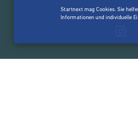
Startnext mag Cookies. Sie helfen 
Informationen und individuelle E
165.578.6
von der Crowd finanzi
Unternehmen
Über Startnext
Leichte Sprache
Team