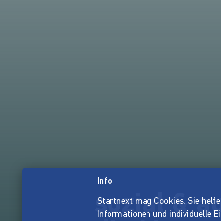
Info
sozial & a
Startnext mag Cookies. Sie helfen 
Informationen und individuelle E