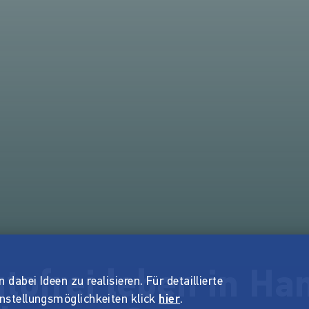
utofrei leben in H
dabei Ideen zu realisieren. Für detaillierte
instellungsmöglichkeiten klick
hier
.