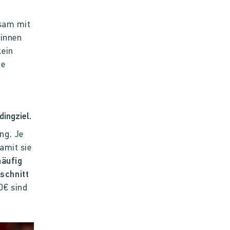
sam mit
rinnen
kein
de
ingziel.
ng. Je
amit sie
häufig
schnitt
0€ sind