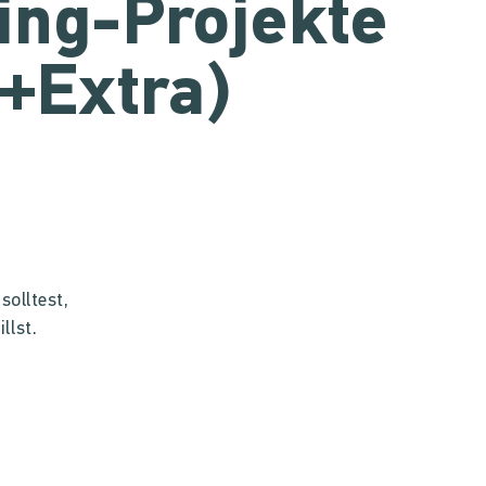
ing-Projekte
(+Extra)
solltest,
llst.