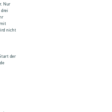
r. Nur
 drei
hr
mit
ird nicht
tart der
nde