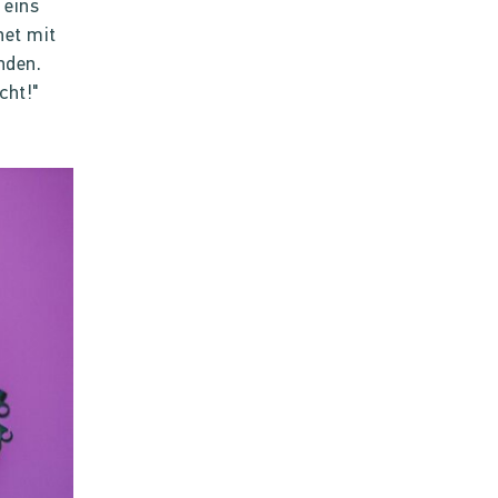
 eins
net mit
nden.
cht!"