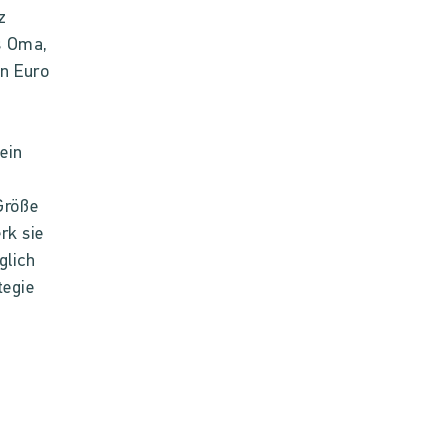
z
s Oma,
en Euro
ein
Größe
rk sie
glich
tegie