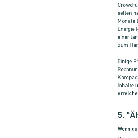
Crowdfun
selten h
Monate l
Energie
einer la
zum Han
Einige P
Rechnung
Kampagne
Inhalte 
erreiche
5. "Ä
Wenn du 