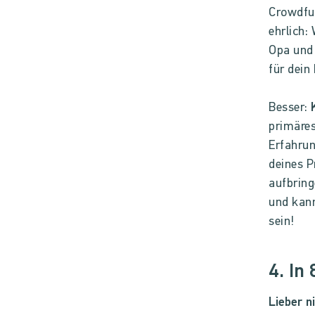
Crowdfun
ehrlich
Opa und 
für dein
Besser:
primäres
Erfahru
deines P
aufbring
und kann
sein!
4. In
Lieber n