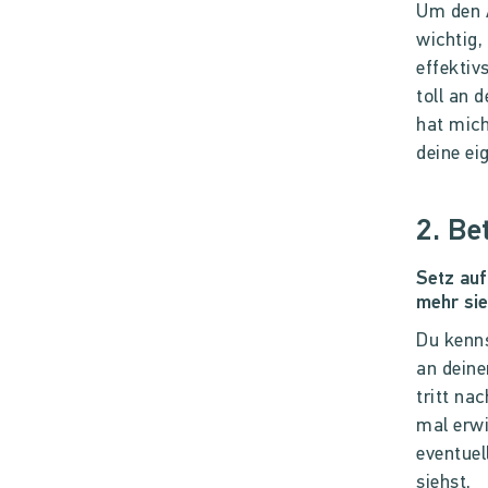
Um den A
wichtig,
effektiv
toll an
hat mich
deine e
2. Be
Setz auf
mehr sie
Du kenns
an deine
tritt na
mal erwi
eventuel
siehst.