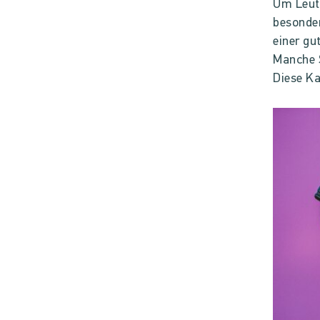
Um Leute
besonde
einer gu
Manche S
Diese Ka