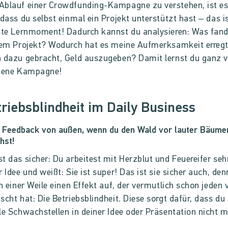
blauf einer Crowdfunding-Kampagne zu verstehen, ist es
 dass du selbst einmal ein Projekt unterstützt hast – das i
ste Lernmoment! Dadurch kannst du analysieren: Was fand
 dem Projekt? Wodurch hat es meine Aufmerksamkeit erreg
 dazu gebracht, Geld auszugeben? Damit lernst du ganz vi
igene Kampagne!
triebsblindheit im Daily Business
 Feedback von außen, wenn du den Wald vor lauter Bäumen
hst!
t das sicher: Du arbeitest mit Herzblut und Feuereifer seh
r Idee und weißt: Sie ist super! Das ist sie sicher auch, de
ch einer Weile einen Effekt auf, der vermutlich schon jeden
scht hat: Die Betriebsblindheit. Diese sorgt dafür, dass du
le Schwachstellen in deiner Idee oder Präsentation nicht 