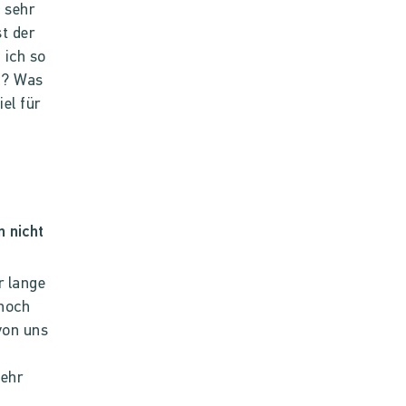
 sehr
st der
 ich so
t? Was
el für
 nicht
r lange
nnoch
 von uns
mehr