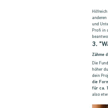
Hilfreich
anderen 
und Unte
Profi in
beantwo
3. "W
Zähme de
Die Fund
höher du
dein Pro
die For
für ca.
also etw