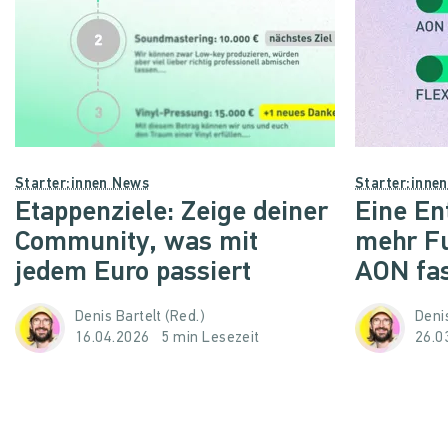
Starter:innen News
Starter:inne
Etappenziele: Zeige deiner
Eine En
Community, was mit
mehr F
jedem Euro passiert
AON fa
Denis Bartelt (Red.)
Denis
16.04.2026
5 min Lesezeit
26.0