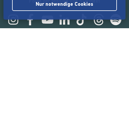
Folge der Mission von Startnext
Nur notwendige Cookies
Statistik
165.544.834 €
von der Crowd finanziert
18.860
Erfolgreiche Projekte
2.217.000
Nutzer:innen