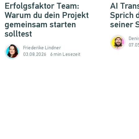
Erfolgsfaktor Team:
AI Trans
Warum du dein Projekt
Sprich 
gemeinsam starten
seiner 
solltest
Denis
07.0
Friederike Lindner
03.08.2026
6 min Lesezeit