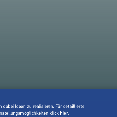
dabei Ideen zu realisieren. Für detaillierte
instellungsmöglichkeiten klick
hier
.