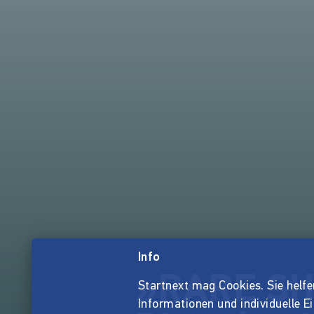
Info
»RARE SH
Startnext mag Cookies. Sie helfen 
Informationen und individuelle E