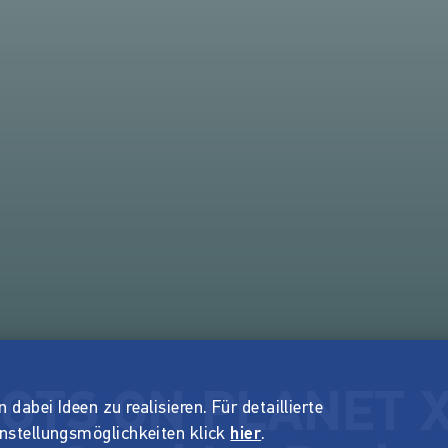
OTS ON PLANET X
dabei Ideen zu realisieren. Für detaillierte
instellungsmöglichkeiten klick
hier
.