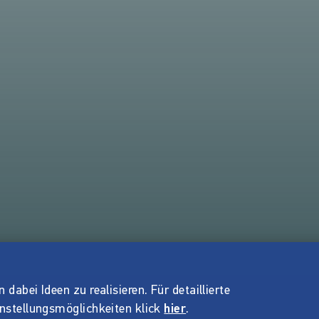
dabei Ideen zu realisieren. Für detaillierte
instellungsmöglichkeiten klick
hier
.