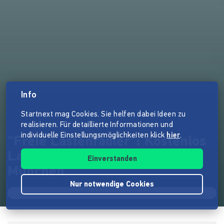
Info
Startnext mag Cookies. Sie helfen dabei Ideen zu
realisieren. Für detaillierte Informationen und
individuelle Einstellungsmöglichkeiten klick
hier
.
"Freie Lastenradler": Kostenlos
Lastenräder ausleihen in
Einverstanden
München
Nur notwendige Cookies