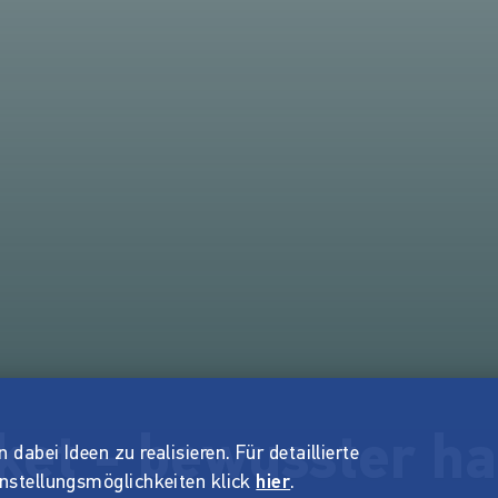
ket - bewusster h
dabei Ideen zu realisieren. Für detaillierte
instellungsmöglichkeiten klick
hier
.