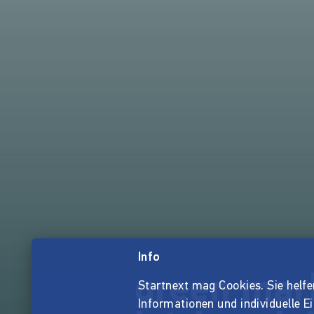
Info
green mar
Startnext mag Cookies. Sie helfen 
Informationen und individuelle E