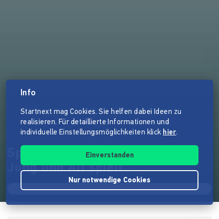
Info
Startnext mag Cookies. Sie helfen dabei Ideen zu
realisieren. Für detaillierte Informationen und
individuelle Einstellungsmöglichkeiten klick
hier
.
Spielecafé der Generationen -
Einverstanden
Jung und Alt spielt
Nur notwendige Cookies