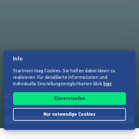
Info
Startnext mag Cookies. Sie helfen dabei Ideen zu
realisieren. Für detaillierte Informationen und
individuelle Einstellungsmöglichkeiten klick
hier
.
Kinderbuch: Nelly und die
Einverstanden
Berlinchen - Band 2!
Nur notwendige Cookies