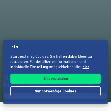
Info
Startnext mag Cookies. Sie helfen dabei Ideen zu
realisieren. Für detaillierte Informationen und
individuelle Einstellungsmöglichkeiten klick
hier
.
Unverpackt-Laden Ohne Gedöns
Einverstanden
braucht deine Unterstützung!
Nur notwendige Cookies