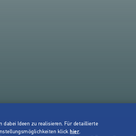
dabei Ideen zu realisieren. Für detaillierte
instellungsmöglichkeiten klick
hier
.