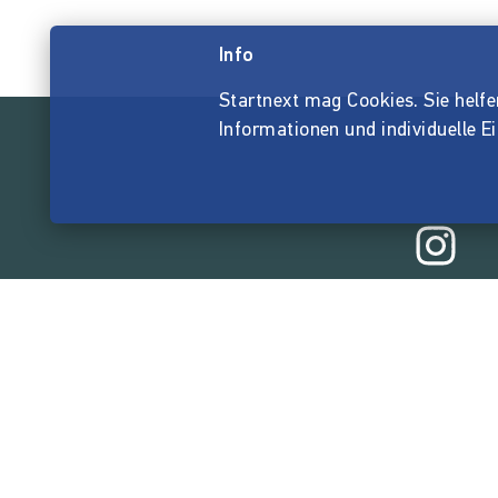
Info
Startnext mag Cookies. Sie helfen 
Informationen und individuelle E
165.567.2
von der Crowd finanzi