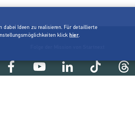
dabei Ideen zu realisieren. Für detaillierte
instellungsmöglichkeiten klick
hier
.
Folge der Mission von Startnext
Statistik
24 €
18.862
2
ert
Erfolgreiche Projekte