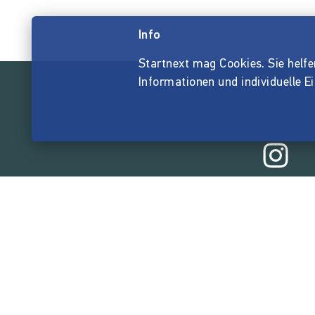
Info
Startnext mag Cookies. Sie helfen 
Informationen und individuelle E
165.532.6
von der Crowd finanzi