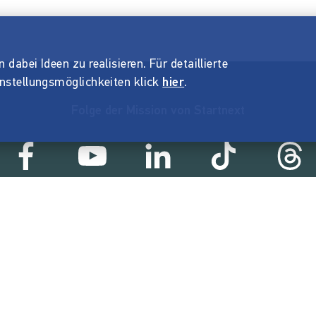
dabei Ideen zu realisieren. Für detaillierte
instellungsmöglichkeiten klick
hier
.
Folge der Mission von Startnext
Statistik
51 €
18.860
2
ert
Erfolgreiche Projekte