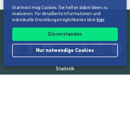
Startnext mag Cookies. Sie helfen dabei Ideen zu
realisieren. Für detaillierte Informationen und
individuelle Einstellungsmöglichkeiten klick
hier
.
Folge der Mission von Startnext
Einverstanden
Nur notwendige Cookies
Statistik
165.531.224 €
von der Crowd finanziert
18.857
Erfolgreiche Projekte