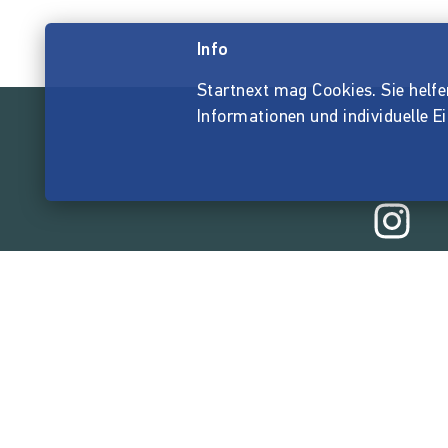
Info
Startnext mag Cookies. Sie helfen 
Informationen und individuelle E
165.531.9
von der Crowd finanzi