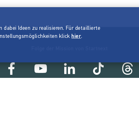
dabei Ideen zu realisieren. Für detaillierte
instellungsmöglichkeiten klick
hier
.
Folge der Mission von Startnext
Statistik
05 €
18.857
2
ert
Erfolgreiche Projekte