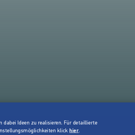
dabei Ideen zu realisieren. Für detaillierte
instellungsmöglichkeiten klick
hier
.