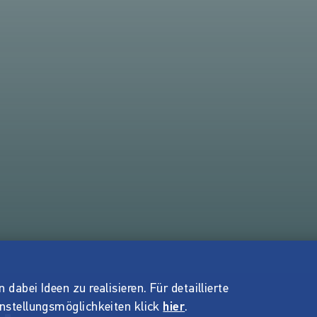
dabei Ideen zu realisieren. Für detaillierte
instellungsmöglichkeiten klick
hier
.