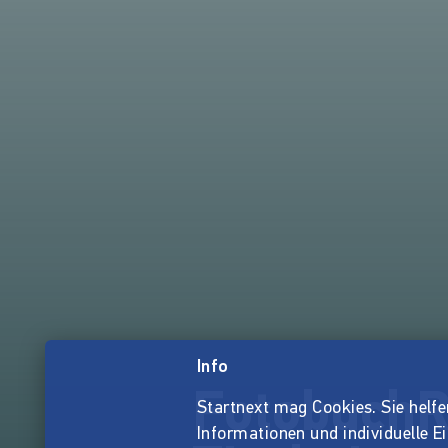
Info
FotobuchR
Startnext mag Cookies. Sie helfen 
Informationen und individuelle E