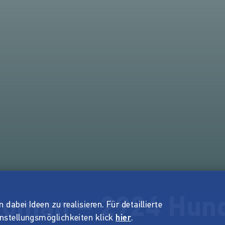
oman – 2924 Hund
dabei Ideen zu realisieren. Für detaillierte
instellungsmöglichkeiten klick
hier
.