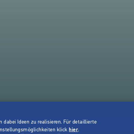
dabei Ideen zu realisieren. Für detaillierte
instellungsmöglichkeiten klick
hier
.