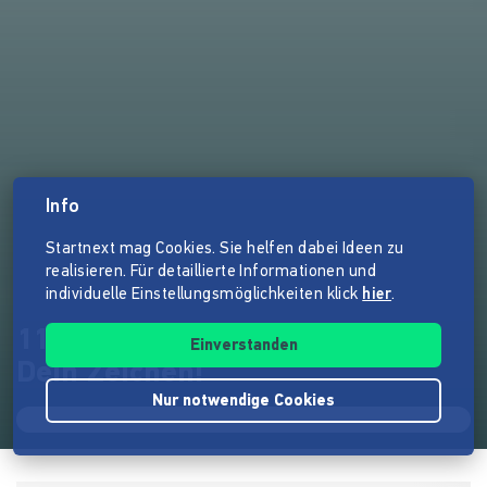
Info
Startnext mag Cookies. Sie helfen dabei Ideen zu
realisieren. Für detaillierte Informationen und
individuelle Einstellungsmöglichkeiten klick
hier
.
11.000 Fahnen für Köln - Setz
Einverstanden
Dein Zeichen!
Nur notwendige Cookies