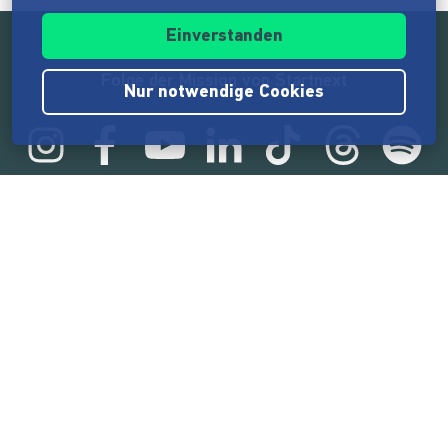
Einverstanden
Folge der Mission von Startnext
Nur notwendige Cookies
Statistik
165.578.647 €
von der Crowd finanziert
18.865
Erfolgreiche Projekte
2.217.000