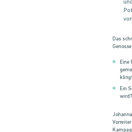
und
Pot
von
Das schr
Genossen
Eine 
gemei
kling
Ein S
wird?
Johanna 
Vorreiter
Kampagn