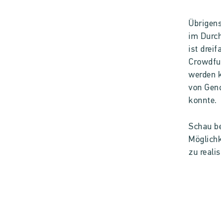
Übrigens
im Durch
ist drei
Crowdfu
werden k
von Geno
konnte.
Schau 
Möglichk
zu realis