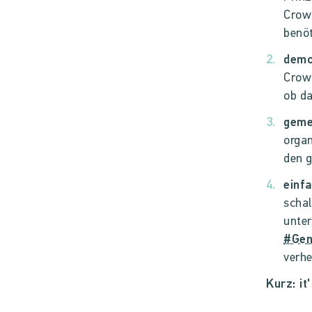
Crow
benö
demo
Crowd
ob da
geme
organ
den g
einf
schal
unter
#Gen
verhe
Kurz: it