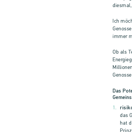
diesmal,
Ich möch
Genossen
immer m
Ob als T
Energieg
Millione
Genossen
Das Pote
Gemeinsa
risi
das 
hat d
Prinz