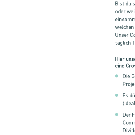
Bist du 
oder wei
einsamme
welchen 
Unser C
täglich 
Hier uns
eine Cr
Die G
Proje
Es dü
(idea
Der 
Comm
Divi