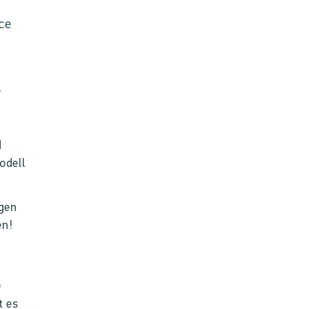
ce
e
d
odell
agen
en!
)
t es