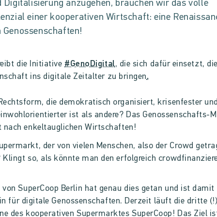
 Digitalisierung anzugehen, brauchen wir das volle
enzial einer kooperativen Wirtschaft: eine Renaissan
 Genossenschaften!
eibt die Initiative
#GenoDigital
, die sich dafür einsetzt, di
schaft ins digitale Zeitalter zu bringen
.
Rechtsform, die demokratisch organisiert, krisenfester un
nwohlorientierter ist als andere? Das Genossenschafts-M
t nach enkeltauglichen Wirtschaften!
upermarkt, der von vielen Menschen, also der Crowd getr
 Klingt so, als könnte man den erfolgreich crowdfinanzier
von SuperCoop Berlin hat genau dies getan und ist damit
in für digitale Genossenschaften. Derzeit läuft die dritte (!
e des kooperativen Supermarktes SuperCoop! Das Ziel is