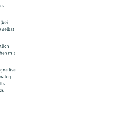
as
(bei
 selbst,
tlich
chen mit
gne live
analog
lls
 zu