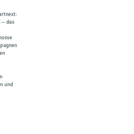
artnext:
€ – das
nosse
ampagnen
ben
en
en und