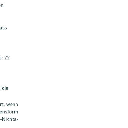
en.
dass
s: 22
 die
ert, wenn
mensform
r-Nichts-