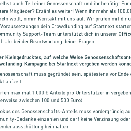
selbst auch Teil einer Genossenschaft und ihr benötigt Fun
tere Mitglieder? Erzähl es weiter! Wenn ihr mehr als 100.0
ln wollt, nimm Kontakt mit uns auf. Wir prüfen mit dir u
Voraussetzungen dein Crowdfunding auf Startnext starte
ommunity Support-Team unterstützt dich in unserer
Offic
11 Uhr bei der Beantwortung deiner Fragen.
er Kleingedrucktes, auf welche Weise Genossenschaftsante
owdfunding-Kampagne bei Startnext vergeben werden könne
enossenschaft muss gegründet sein, spätestens vor Ende 
ktlaufzeit.
rfen maximal 1.000 € Anteile pro Unterstützer:in vergebe
lerweise zwischen 100 und 500 Euro).
Fokus des Genossenschafts-Anteils muss vordergründig au
unity-Gedanke einzahlen und darf keine Verzinsung oder
dendenausschüttung beinhalten.