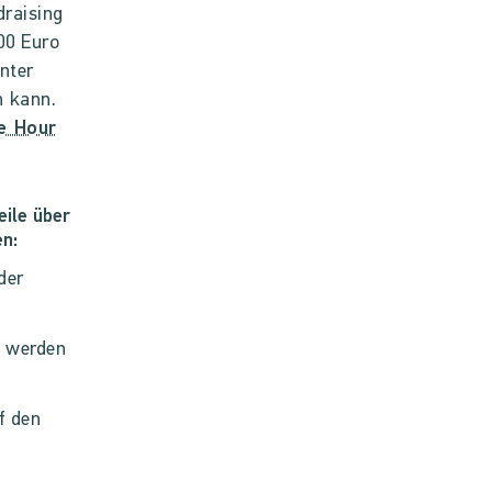
draising
00 Euro
nter
n kann.
e Hour
ile über
n:
der
n werden
f den