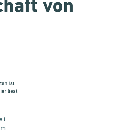
chaft von
en ist
er liest
eit
um