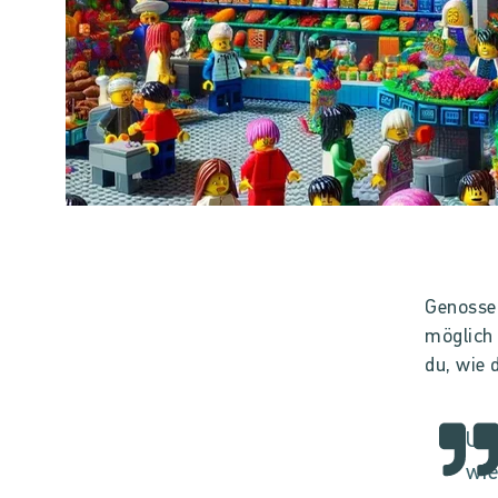
Genosse
möglich 
du, wie 
Dat
Um 
wie