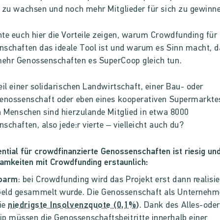
 zu wachsen und noch mehr Mitglieder für sich zu gewinn
te euch hier die Vorteile zeigen, warum Crowdfunding für
schaften das ideale Tool ist und warum es Sinn macht, 
ehr Genossenschaften es SuperCoop gleich tun.
eil einer solidarischen Landwirtschaft, einer Bau- oder
enossenschaft oder eben eines kooperativen Supermarkte
n Menschen sind hierzulande Mitglied in etwa 8000
schaften, also jede:r vierte – vielleicht auch du?
ntial für crowdfinanzierte Genossenschaften ist riesig und
mkeiten mit Crowdfunding erstaunlich:
koarm
: bei Crowdfunding wird das Projekt erst dann realisi
Geld gesammelt wurde. Die Genossenschaft als Unterneh
ie
niedrigste Insolvenzquote (0,1%)
. Dank des Alles-ode
ip müssen die Genossenschaftsbeitritte innerhalb einer