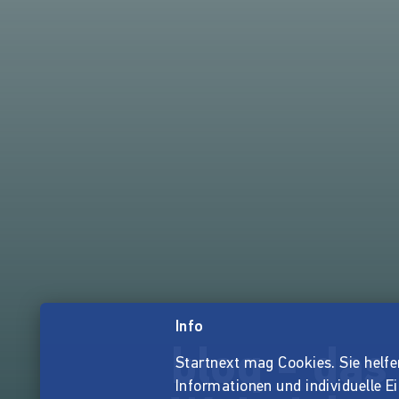
Info
bloq - das
Startnext mag Cookies. Sie helfen 
Informationen und individuelle E