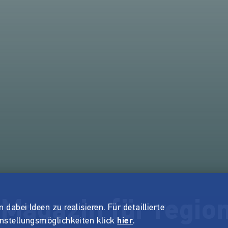
 Magazin für regio
dabei Ideen zu realisieren. Für detaillierte
instellungsmöglichkeiten klick
hier
.