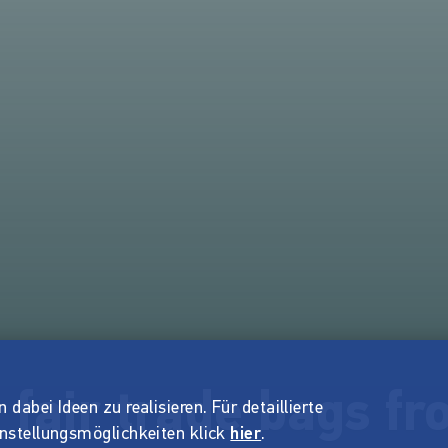
fair trade bags f
dabei Ideen zu realisieren. Für detaillierte
instellungsmöglichkeiten klick
hier
.