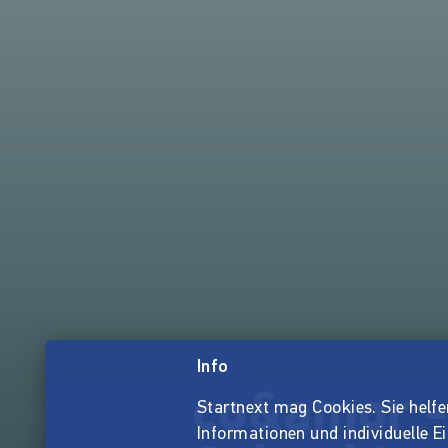
Info
co&amor - 
Startnext mag Cookies. Sie helfen 
Informationen und individuelle E