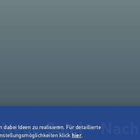
 Neue Spiel - Nac
dabei Ideen zu realisieren. Für detaillierte
instellungsmöglichkeiten klick
hier
.