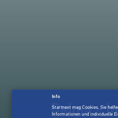
Info
Daima - I
Startnext mag Cookies. Sie helfen 
Informationen und individuelle E