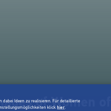
mages of Women of 
dabei Ideen zu realisieren. Für detaillierte
instellungsmöglichkeiten klick
hier
.