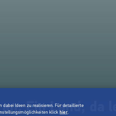
Iran. Ein Land, da 
dabei Ideen zu realisieren. Für detaillierte
instellungsmöglichkeiten klick
hier
.