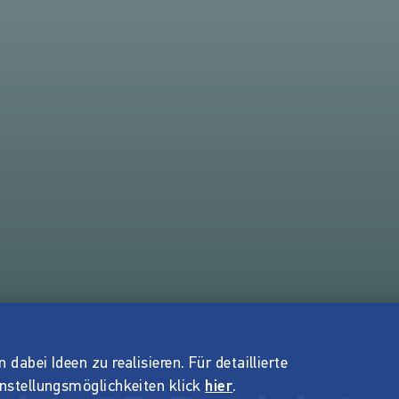
dabei Ideen zu realisieren. Für detaillierte
instellungsmöglichkeiten klick
hier
.