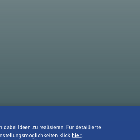
dabei Ideen zu realisieren. Für detaillierte
instellungsmöglichkeiten klick
hier
.