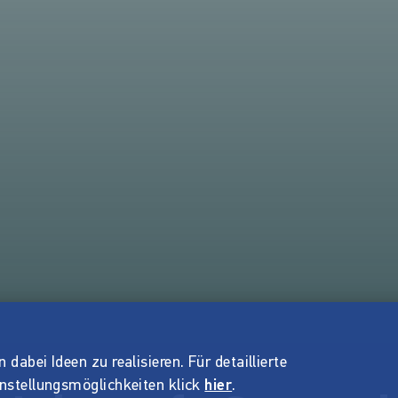
dabei Ideen zu realisieren. Für detaillierte
instellungsmöglichkeiten klick
hier
.