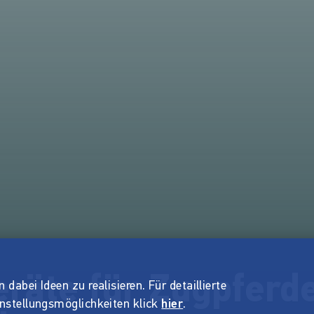
räte für Zugpferd
dabei Ideen zu realisieren. Für detaillierte
instellungsmöglichkeiten klick
hier
.