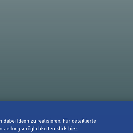
dabei Ideen zu realisieren. Für detaillierte
instellungsmöglichkeiten klick
hier
.