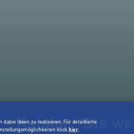
 - Katalog "Die we
dabei Ideen zu realisieren. Für detaillierte
instellungsmöglichkeiten klick
hier
.