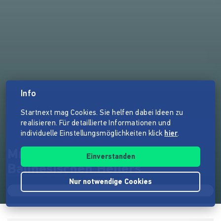
Info
Startnext mag Cookies. Sie helfen dabei Ideen zu
realisieren. Für detaillierte Informationen und
individuelle Einstellungsmöglichkeiten klick
hier
.
Mr Elektro - Das Rätsel des
Einverstanden
Balinesischen Heilers
Nur notwendige Cookies