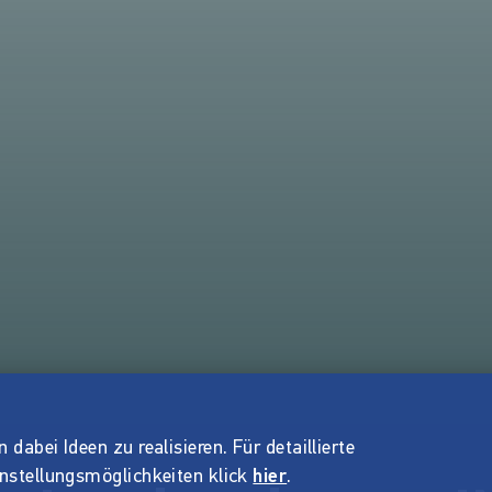
dabei Ideen zu realisieren. Für detaillierte
instellungsmöglichkeiten klick
hier
.