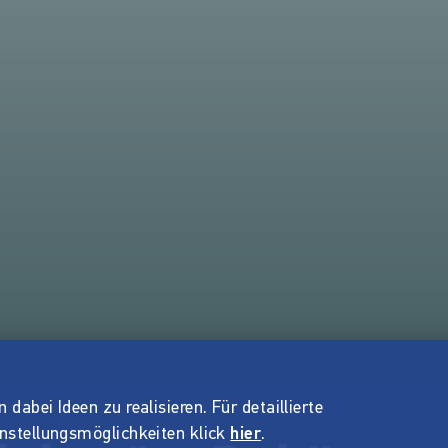
dabei Ideen zu realisieren. Für detaillierte
instellungsmöglichkeiten klick
hier
.