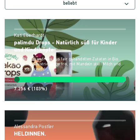
beliebt
Kati Eberhardt
palimdu Drops - Natürlich süß für Kinder
und Kindsköpfe
Gefüllte Kakaodrops aus fair gehandelten Zutaten in Bio
Qualität | Industriezuckerfrei, mit Mandeln statt Milch und
ganz viel Freude!
7.256 €
(103%)
Alessandra Postler
HELDINNEN.