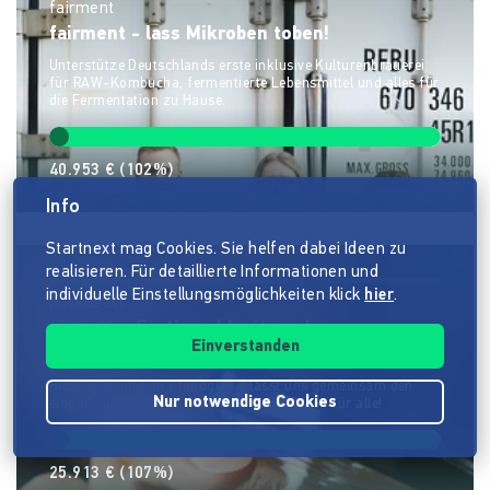
fairment
fairment - lass Mikroben toben!
Unterstütze Deutschlands erste inklusive Kulturenbrauerei
für RAW-Kombucha, fermentierte Lebensmittel und alles für
die Fermentation zu Hause.
40.953 €
(102%)
Info
Startnext mag Cookies. Sie helfen dabei Ideen zu
realisieren. Für detaillierte Informationen und
individuelle Einstellungsmöglichkeiten klick
hier
.
pack&satt
einpott – Fertigmahlzeiten ohne
Einverstanden
Kompromisse
Bio, vegan und im Pfandglas – lasst uns gemeinsam den
Nur notwendige Cookies
einpott auf den Markt bringen. Gutes Essen für alle!
25.913 €
(107%)