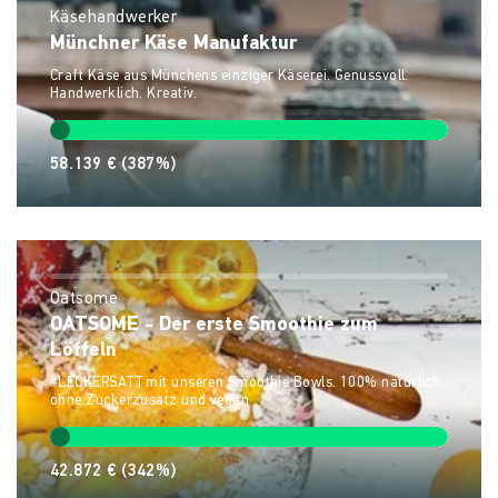
Käsehandwerker
Münchner Käse Manufaktur
Craft Käse aus Münchens einziger Käserei. Genussvoll.
Handwerklich. Kreativ.
58.139 €
(387%)
Oatsome
OATSOME - Der erste Smoothie zum
Löffeln
#LECKERSATT mit unseren Smoothie Bowls. 100% natürlich,
ohne Zuckerzusatz und vegan
42.872 €
(342%)