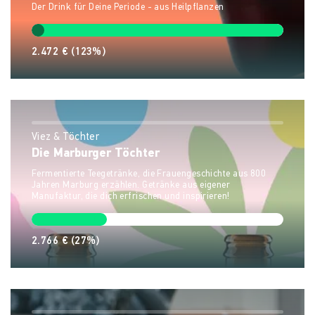
Der Drink für Deine Periode - aus Heilpflanzen
2.472 €
(123%)
Viez & Töchter
Die Marburger Töchter
Fermentierte Teegetränke, die Frauengeschichte aus 800
Jahren Marburg erzählen. Getränke aus eigener
Manufaktur, die dich erfrischen und inspirieren!
2.766 €
(27%)