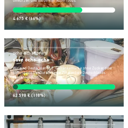
Gewürzen und modernen Superfoods.
4.675 €
(66%)
ocha-ocha® team
save ocha-ocha
Wir sind Deutschlands 1. Getränkemarke ohne Zucker oder
Süßungsstoffe. Die kürzeste Zutatenliste Deutschlands.
#ernährung2030
62.598 €
(118%)