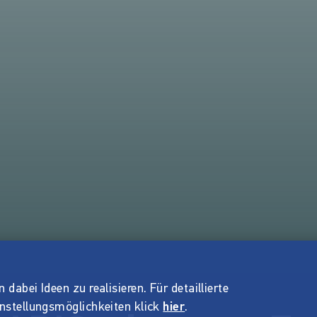
dabei Ideen zu realisieren. Für detaillierte
instellungsmöglichkeiten klick
hier
.