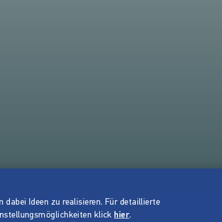
dabei Ideen zu realisieren. Für detaillierte
instellungsmöglichkeiten klick
hier
.