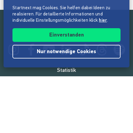
Startnext mag Cookies. Sie helfen dabei Ideen zu
realisieren. Für detaillierte Informationen und
individuelle Einstellungsmöglichkeiten klick
hier
.
Folge der Mission von Startnext
Einverstanden
Nur notwendige Cookies
Statistik
165.569.112 €
von der Crowd finanziert
18.862
Erfolgreiche Projekte