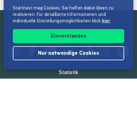
Startnext mag Cookies. Sie helfen dabei Ideen zu
realisieren. Für detaillierte Informationen und
individuelle Einstellungsmöglichkeiten klick
hier
.
Folge der Mission von Startnext
Einverstanden
Nur notwendige Cookies
Statistik
165.591.236 €
von der Crowd finanziert
18.865
Erfolgreiche Projekte