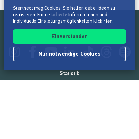
Startnext mag Cookies. Sie helfen dabei Ideen zu
realisieren. Für detaillierte Informationen und
individuelle Einstellungsmöglichkeiten klick
hier
.
Folge der Mission von Startnext
Einverstanden
Nur notwendige Cookies
Statistik
165.573.842 €
von der Crowd finanziert
18.862
Erfolgreiche Projekte